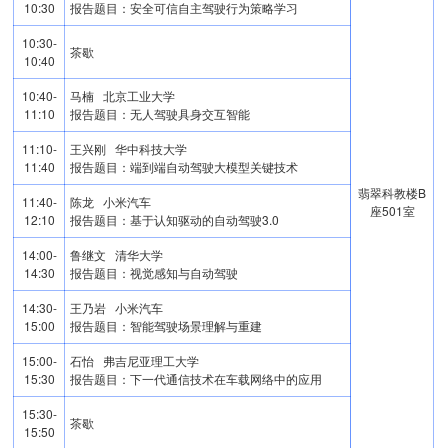
10:30
报告题目：安全可信自主驾驶行为策略学习
10:30-
茶歇
10:40
10:40-
马楠 北京工业大学
11:10
报告题目：无人驾驶具身交互智能
11:10-
王兴刚 华中科技大学
11:40
报告题目：端到端自动驾驶大模型关键技术
翡翠科教楼B
11:40-
陈龙 小米汽车
座501室
12:10
报告题目：基于认知驱动的自动驾驶3.0
14:00-
鲁继文 清华大学
14:30
报告题目：视觉感知与自动驾驶
14:30-
王乃岩 小米汽车
15:00
报告题目：智能驾驶场景理解与重建
15:00-
石怡 弗吉尼亚理工大学
15:30
报告题目：下一代通信技术在车载网络中的应用
15:30-
茶歇
15:50